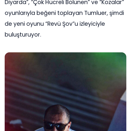
Diyarda”, “Çok Hücreli Bölünen” ve “Kozalar”
oyunlarıyla beğeni toplayan Tumluer, şimdi
de yeni oyunu “Revü Şov”u izleyiciyle
buluşturuyor.