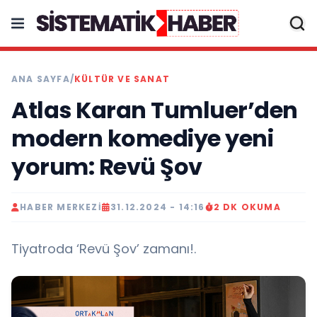
ANA SAYFA
/
KÜLTÜR VE SANAT
Atlas Karan Tumluer’den
modern komediye yeni
yorum: Revü Şov
HABER MERKEZI
31.12.2024 - 14:16
2 DK OKUMA
Tiyatroda ‘Revü Şov’ zamanı!.