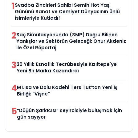
1
Svadba Zincirleri Sahibi Semih Hot Yaş
Gününü Sanat ve Cemiyet Dünyasının Ünlü
İsimleriyle Kutladı!
2
Saç Simülasyonunda (SMP) Doğru Bilinen
Yanlışlar ve Sektörün Geleceği: Onur Akdeniz
ile Özel Röportaj
3
20 Yıllık Esnaflık Tecrübesiyle Kızıltepe'ye
Yeni Bir Marka Kazandırdı
4
M Lisa ve Dolu Kadehi Ters Tut’tan Yeni İş
Birliği: “Vişne”
5
“Düğün Şarkıcısı” seyircisiyle buluşmak için
gün sayıyor