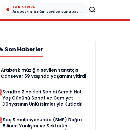
SON DAKIKA
Arabesk müziğin sevilen sanatçısı Cansever 59 yaşında yaşamını yitirdi
🔥 Son Haberler
1
Arabesk müziğin sevilen sanatçısı
Cansever 59 yaşında yaşamını yitirdi
2
Svadba Zincirleri Sahibi Semih Hot
Yaş Gününü Sanat ve Cemiyet
Dünyasının Ünlü İsimleriyle Kutladı!
3
Saç Simülasyonunda (SMP) Doğru
Bilinen Yanlışlar ve Sektörün