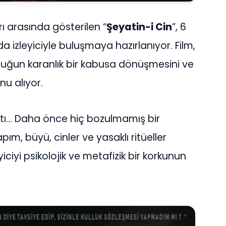
rı arasında gösterilen “
Şeyatin-i Cin
”, 6
a izleyiciyle buluşmaya hazırlanıyor. Film,
uluğun karanlık bir kabusa dönüşmesini ve
nu alıyor.
ltı… Daha önce hiç bozulmamış bir
m, büyü, cinler ve yasaklı ritüeller
yiciyi psikolojik ve metafizik bir korkunun