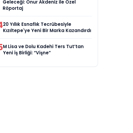
Geleceği: Onur Akdeniz ile Özel
Röportaj
4
20 Yıllık Esnaflık Tecrübesiyle
Kızıltepe'ye Yeni Bir Marka Kazandırdı
5
M Lisa ve Dolu Kadehi Ters Tut’tan
Yeni İş Birliği: “Vişne”